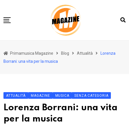
Skip
to
content
Home 01
Primamusica Magazine
Blog
Attualità
Lorenza
Blog
Borrani: una vita per la musica
Chi siamo
Contact
Contact Info
ATTUALITÀ
MAGAZINE
MUSICA
SENZA CATEGORIA
Lorenza Borrani: una vita
per la musica