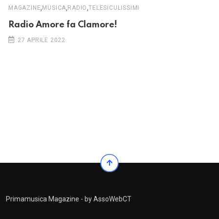
,
,
,
MAGAZINE
MUSICA
RADIO
TELESICULISSIMI
Radio Amore fa Clamore!
27 APRILE 2022
Primamusica Magazine - by AssoWebCT