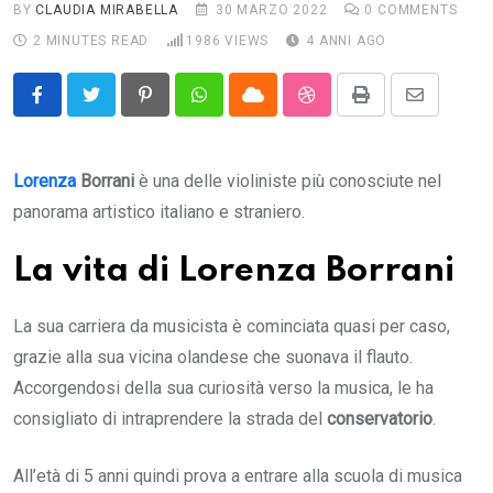
BY
CLAUDIA MIRABELLA
30 MARZO 2022
0
COMMENTS
2 MINUTES READ
1986
VIEWS
4 ANNI AGO
Pinterest
Whatsapp
Cloud
StumbleUpon
Print
Share
via
Email
Lorenza
Borrani
è una delle violiniste più conosciute nel
panorama artistico italiano e straniero.
La vita di Lorenza Borrani
La sua carriera da musicista è cominciata quasi per caso,
grazie alla sua vicina olandese che suonava il flauto.
Accorgendosi della sua curiosità verso la musica, le ha
consigliato di intraprendere la strada del
conservatorio
.
All’età di 5 anni quindi prova a entrare alla scuola di musica