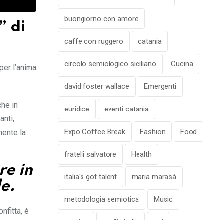
buongiorno con amore
” di
caffe con ruggero
catania
circolo semiologico siciliano
Cucina
 per l’anima
david foster wallace
Emergenti
che in
euridice
eventi catania
anti,
Expo Coffee Break
Fashion
Food
mente la
fratelli salvatore
Health
re in
italia's got talent
maria marasà
le.
metodologia semiotica
Music
nfitta, è