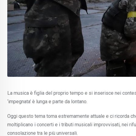
La musica è figlia del proprio tempo e si inserisce nei contest
‘impegnata’ è lunga e parte da lontano.
Oggi questo tema torna estremamente attuale e ci ricorda che
moltiplicano i concerti e i tributi musicali improvvisati, nei r
consolazione tra le più universali.