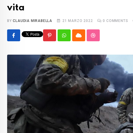
vita
BY
CLAUDIA MIRABELLA
21 MARZO 2022
0
COMMENTS
Pinterest
Whatsapp
Cloud
StumbleUpon