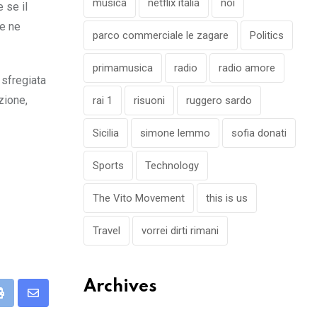
musica
netflix italia
noi
 se il
e ne
parco commerciale le zagare
Politics
primamusica
radio
radio amore
 sfregiata
zione,
rai 1
risuoni
ruggero sardo
Sicilia
simone lemmo
sofia donati
Sports
Technology
The Vito Movement
this is us
Travel
vorrei dirti rimani
Archives
eUpon
Print
Share