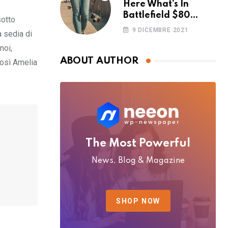
Here What’s In
Battlefield $80
sotto
Deluxe Edition
9 DICEMBRE 2021
a sedia di
Nmply dummy text
noi,
ABOUT AUTHOR
così Amelia
The Most Powerful
News, Blog & Magazine
SHOP NOW