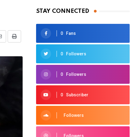
STAY CONNECTED
0
Fans
Share
Print
via
0
Followers
Email
0
Followers
0
Subscriber
Followers
Followers