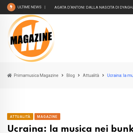
Skip
ULTIME NEWS
The Beatless- Risuoni “2022
to
content
Primamusica Magazine
Blog
Attualità
Ucraina: la mu
ATTUALITÀ
MAGAZINE
Ucraina: la musica nei bunk