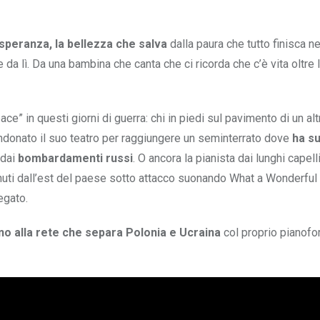
 speranza, la bellezza che salva
dalla paura che tutto finisca nel
da lì. Da una bambina che canta che ci ricorda che c’è vita oltre l’
ace” in questi giorni di guerra: chi in piedi sul pavimento di un alt
ndonato il suo teatro per raggiungere un seminterrato dove
ha su
 dai
bombardamenti russi
. O ancora la pianista dai lunghi capelli
nuti dall’est del paese sotto attacco suonando What a Wonderful
egato.
ino alla rete che separa Polonia e Ucraina
col proprio pianofo