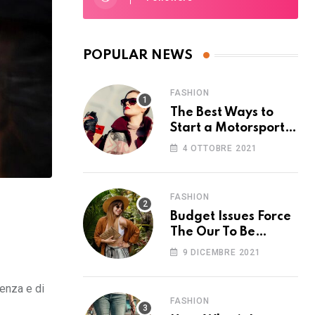
POPULAR NEWS
FASHION
The Best Ways to
Start a Motorsport
Rider Career
4 OTTOBRE 2021
FASHION
Budget Issues Force
The Our To Be
Cancelled
9 DICEMBRE 2021
tenza e di
FASHION