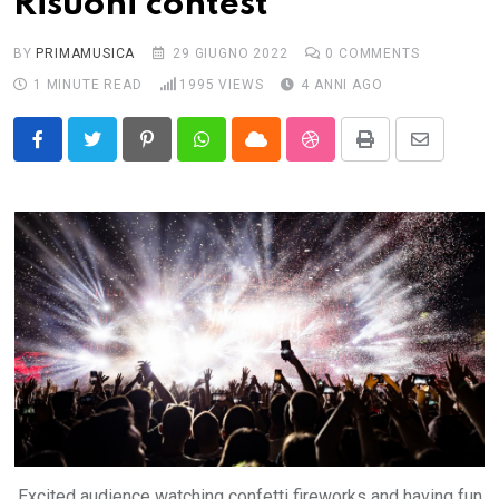
Risuoni contest
BY
PRIMAMUSICA
29 GIUGNO 2022
0
COMMENTS
1 MINUTE READ
1995
VIEWS
4 ANNI AGO
Pinterest
Whatsapp
Cloud
StumbleUpon
Print
Share
via
Email
Excited audience watching confetti fireworks and having fun