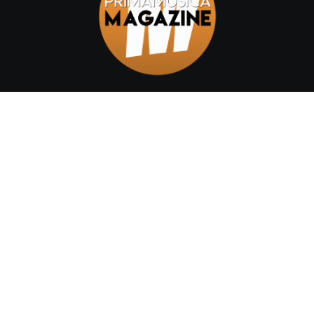
Home
Chi siamo
Categories
Author Details
Shop
Contact
Testata Telematica | Registrazione tribunale di Catania n.
01/2022 - Editore Cristina Di Prima - Capo redattore: Claudia
Mirabella © 2022 Primamusica Magazine. All Rights
Reserved by
AssoWebCT