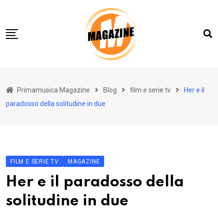
Skip
to
content
Home 01
Primamusica Magazine
Blog
film e serie tv
Her e il
Blog
paradosso della solitudine in due
Chi siamo
Contact
Contact Info
FILM E SERIE TV
MAGAZINE
Her e il paradosso della
solitudine in due