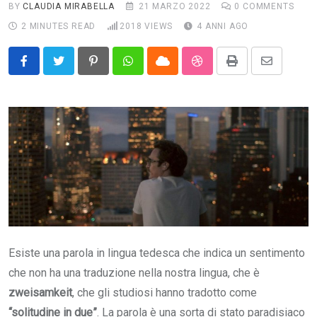
BY
CLAUDIA MIRABELLA
21 MARZO 2022
0
COMMENTS
2 MINUTES READ
2018
VIEWS
4 ANNI AGO
Pinterest
Whatsapp
Cloud
StumbleUpon
Print
Share
via
Email
Esiste una parola in lingua tedesca che indica un sentimento
che non ha una traduzione nella nostra lingua, che è
zweisamkeit
, che gli studiosi hanno tradotto come
“solitudine in due”
. La parola è una sorta di stato paradisiaco