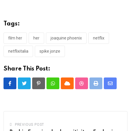
Tags:
film her
her
joaquine phoenix
netflix
netflixitalia
spike jonze
Share This Post:
Pinterest
Whatsapp
Cloud
StumbleUpon
Print
Share
via
Email
PREVIOUS POST