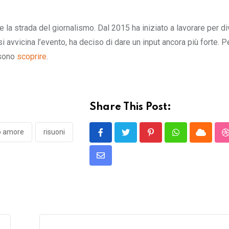
re la strada del giornalismo. Dal 2015 ha iniziato a lavorare per d
avvicina l’evento, ha deciso di dare un input ancora più forte. Pe
ssono
scoprire
.
Share This Post:
o amore
risuoni
Pinterest
Whatsapp
Cloud
Share
via
Email