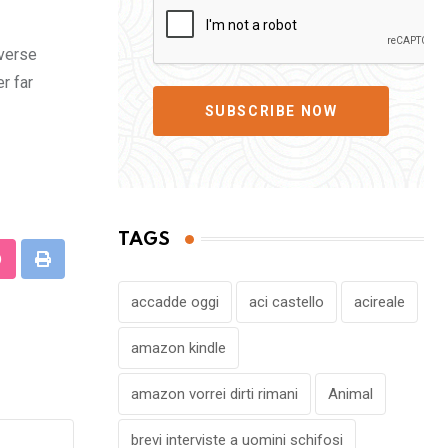
iverse
r far
SUBSCRIBE NOW
TAGS
StumbleUpon
Print
accadde oggi
aci castello
acireale
amazon kindle
amazon vorrei dirti rimani
Animal
brevi interviste a uomini schifosi