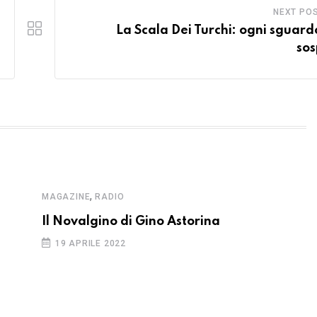
NEXT PO
La Scala Dei Turchi: ogni sguard
sos
,
MAGAZINE
RADIO
Il Novalgino di Gino Astorina
19 APRILE 2022