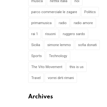
musica
netflix italia
noi
parco commerciale le zagare
Politics
primamusica
radio
radio amore
rai 1
risuoni
ruggero sardo
Sicilia
simone lemmo
sofia donati
Sports
Technology
The Vito Movement
this is us
Travel
vorrei dirti rimani
Archives