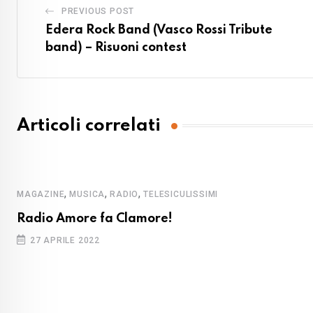
PREVIOUS POST
Edera Rock Band (Vasco Rossi Tribute
band) – Risuoni contest
Articoli correlati
,
,
,
MAGAZINE
MUSICA
RADIO
TELESICULISSIMI
Radio Amore fa Clamore!
27 APRILE 2022