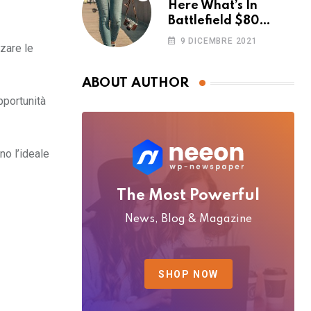
Here What’s In
Battlefield $80
Deluxe Edition
9 DICEMBRE 2021
zzare le
Nmply dummy text
ABOUT AUTHOR
pportunità
no l’ideale
The Most Powerful
News, Blog & Magazine
SHOP NOW