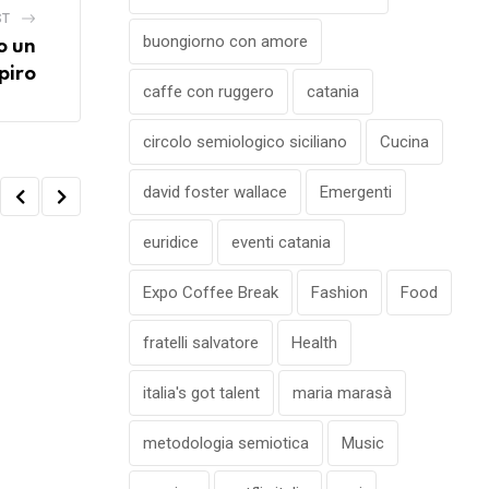
ST
buongiorno con amore
o un
piro
caffe con ruggero
catania
circolo semiologico siciliano
Cucina
david foster wallace
Emergenti
euridice
eventi catania
Expo Coffee Break
Fashion
Food
SENZA CATEGORIA
Gli Xsephiroth 2° POSTO ALL’ULTIMA E
fratelli salvatore
Health
RISUONI SI
italia's got talent
maria marasà
15 APRILE 2022
metodologia semiotica
Music