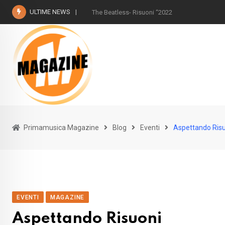
Skip
ULTIME NEWS
The Beatless- Risuoni “2022
to
content
Primamusica Magazine
Blog
Eventi
Aspettando Ris
EVENTI
MAGAZINE
Aspettando Risuoni