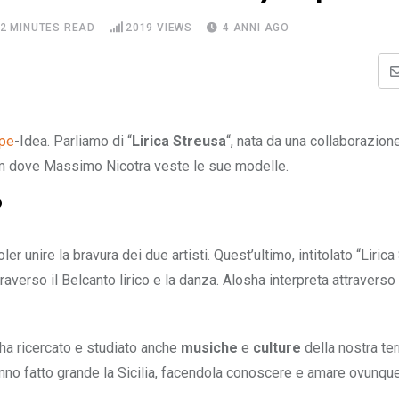
2 MINUTES READ
2019
VIEWS
4 ANNI AGO
pe
-Idea. Parliamo di “
Lirica Streusa
“, nata da una collaborazion
oom dove Massimo Nicotra veste le sue modelle.
?
ler unire la bravura dei due artisti. Quest’ultimo, intitolato “Lirica
attraverso il Belcanto lirico e la danza. Alosha interpreta attraverso 
ì ha ricercato e studiato anche
musiche
e
culture
della nostra te
anno fatto grande la Sicilia, facendola conoscere e amare ovunque