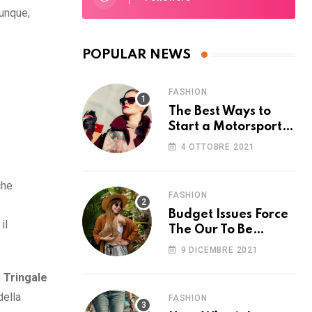
vunque,
POPULAR NEWS
e
FASHION
The Best Ways to
Start a Motorsport
Rider Career
4 OTTOBRE 2021
che
FASHION
Budget Issues Force
il
The Our To Be
Cancelled
9 DICEMBRE 2021
 Tringale
della
FASHION