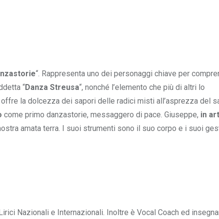
nzastorie
“. Rappresenta uno dei personaggi chiave per compr
ddetta “
Danza Streusa
“, nonché l’elemento che più di altri lo
offre la dolcezza dei sapori delle radici misti all’asprezza del 
o
come primo danzastorie, messaggero di pace. Giuseppe,
in ar
nostra amata terra. I suoi strumenti sono il suo corpo e i suoi gest
irici Nazionali e Internazionali. Inoltre è Vocal Coach ed insegna