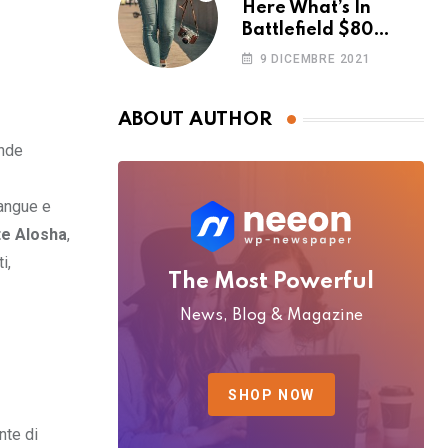
Here What’s In
Battlefield $80
Deluxe Edition
9 DICEMBRE 2021
Nmply dummy text
ABOUT AUTHOR
ende
sangue e
te Alosha
,
i,
The Most Powerful
News, Blog & Magazine
SHOP NOW
nte di