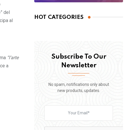
e
” del
HOT CATEGORIES
cipa al
Subscribe To Our
erma
“l’arte
Newsletter
sce a
No spam, notifications only about
new products, updates.