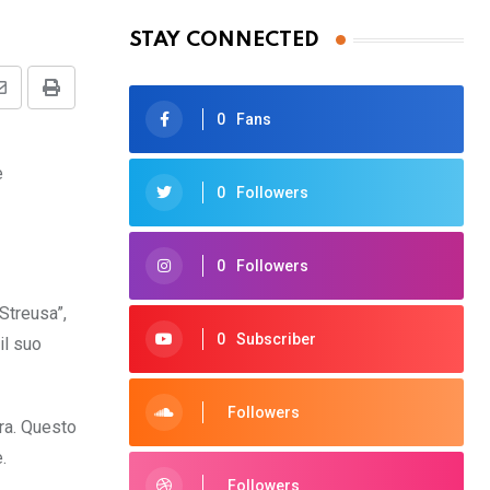
STAY CONNECTED
Share
Print
0
Fans
via
Email
e
0
Followers
0
Followers
 Streusa”,
0
Subscriber
il suo
Followers
rra. Questo
.
Followers