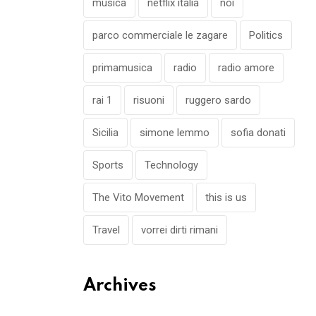
musica
netflix italia
noi
parco commerciale le zagare
Politics
primamusica
radio
radio amore
rai 1
risuoni
ruggero sardo
Sicilia
simone lemmo
sofia donati
Sports
Technology
The Vito Movement
this is us
Travel
vorrei dirti rimani
Archives