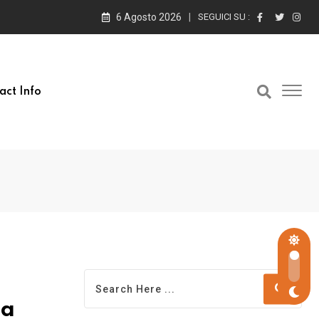
6 Agosto 2026
SEGUICI SU :
act Info
ea