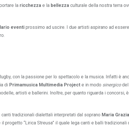
portare la
ricchezza
e la
bellezza
culturale della nostra terra o
ario eventi
prossimo ad uscire. I due artisti aspirano ad esser
ro.
ugby, con la passione per lo spettacolo e la musica. Infatti è an
ia di
Primamusica Multimedia Project
e in modo
sinergico
del
elle, artisti e ballerini. Inoltre, per quanto riguarda i concorsi, è 
canti tradizionali dialettali interpretati dal soprano
Maria Grazia
il progetto “Lirica Streusa” il quale lega canti e balli tradizionali 