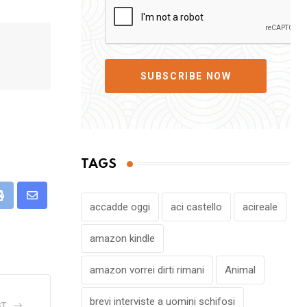
SUBSCRIBE NOW
TAGS
eUpon
Print
Share
accadde oggi
aci castello
acireale
via
amazon kindle
Email
amazon vorrei dirti rimani
Animal
brevi interviste a uomini schifosi
ST