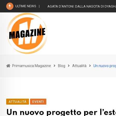
Skip
ULTIME NEWS
AGATA D’ANTONI: DALLA NASCITA DI DYAG
to
content
Primamusica Magazine
Blog
Attualità
Un nuovo prog
ATTUALITÀ
EVENTI
Un nuovo progetto per l’es