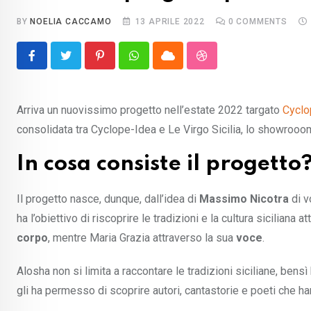
BY
NOELIA CACCAMO
13 APRILE 2022
0
COMMENTS
Pinterest
Whatsapp
Cloud
StumbleUpon
Arriva un nuovissimo progetto nell’estate 2022 targato
Cyclo
consolidata tra Cyclope-Idea e Le Virgo Sicilia, lo showro
In cosa consiste il progetto
Il progetto nasce, dunque, dall’idea di
Massimo Nicotra
di vo
ha l’obiettivo di riscoprire le tradizioni e la cultura siciliana 
corpo
, mentre Maria Grazia attraverso la sua
voce
.
Alosha non si limita a raccontare le tradizioni siciliane, bens
gli ha permesso di scoprire autori, cantastorie e poeti che h