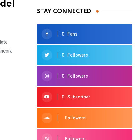
 del
STAY CONNECTED
0
Fans
late
ancora
0
Followers
0
Followers
0
Subscriber
Followers
Followers