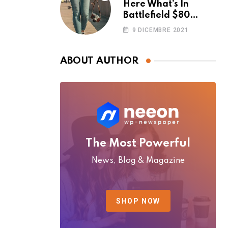
Here What’s In
Battlefield $80
Deluxe Edition
9 DICEMBRE 2021
Nmply dummy text
ABOUT AUTHOR
The Most Powerful
News, Blog & Magazine
SHOP NOW