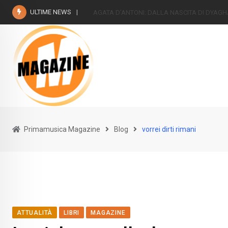
Skip
ULTIME NEWS
The Beatless- Risuoni “2022
to
content
Primamusica Magazine
Blog
vorrei dirti rimani
ATTUALITÀ
LIBRI
MAGAZINE