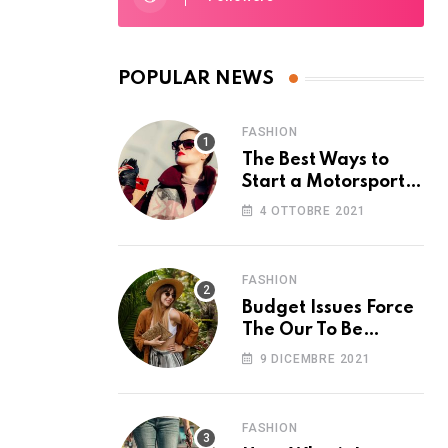
POPULAR NEWS
FASHION
The Best Ways to
Start a Motorsport
Rider Career
4 OTTOBRE 2021
FASHION
Budget Issues Force
The Our To Be
Cancelled
9 DICEMBRE 2021
FASHION