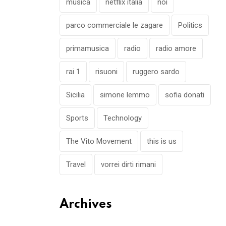
musica
netflix italia
noi
parco commerciale le zagare
Politics
primamusica
radio
radio amore
rai 1
risuoni
ruggero sardo
Sicilia
simone lemmo
sofia donati
Sports
Technology
The Vito Movement
this is us
Travel
vorrei dirti rimani
Archives