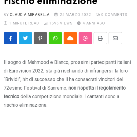
rischio eliminazione
BY
CLAUDIA MIRABELLA
25 MARZO 2022
0
COMMENTS
1 MINUTE READ
1596
VIEWS
4 ANNI AGO
Pinterest
Whatsapp
Cloud
StumbleUpon
Print
Share
via
Email
Il sogno di Mahmood e Blanco, prossimi partecipanti italiani
di Eurovision 2022, sta già rischiando di infrangersi: la loro
“Brividi”, hit di successo che li ha consacrati vincitori del
72esimo Festival di Sanremo,
non rispetta il regolamento
tecnico
della competizione mondiale. I cantanti sono a
rischio eliminazione.