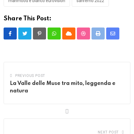
mahmood e blanco eurovision
sanremo 2022
Share This Post:
Pinterest
Whatsapp
Cloud
StumbleUpon
Print
Share
via
Email
PREVIOUS POST
La Valle delle Muse tra mito, leggenda e
natura
NEXT POST