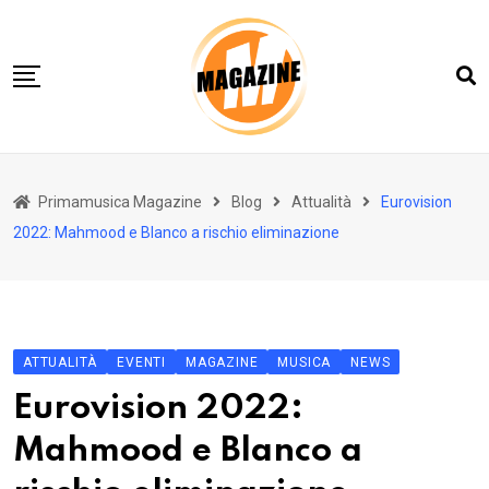
Skip
to
content
Home 01
Primamusica Magazine
Blog
Attualità
Eurovision
Blog
2022: Mahmood e Blanco a rischio eliminazione
Chi siamo
Contact
Contact Info
ATTUALITÀ
EVENTI
MAGAZINE
MUSICA
NEWS
Eurovision 2022:
Mahmood e Blanco a