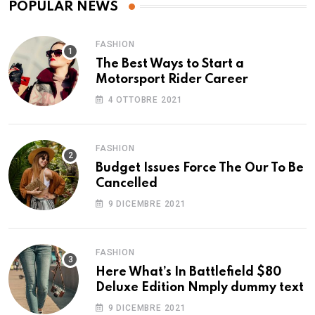
POPULAR NEWS
FASHION
The Best Ways to Start a
Motorsport Rider Career
4 OTTOBRE 2021
FASHION
Budget Issues Force The Our To Be
Cancelled
9 DICEMBRE 2021
FASHION
Here What’s In Battlefield $80
Deluxe Edition Nmply dummy text
9 DICEMBRE 2021