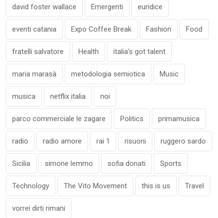
david foster wallace
Emergenti
euridice
eventi catania
Expo Coffee Break
Fashion
Food
fratelli salvatore
Health
italia's got talent
maria marasà
metodologia semiotica
Music
musica
netflix italia
noi
parco commerciale le zagare
Politics
primamusica
radio
radio amore
rai 1
risuoni
ruggero sardo
Sicilia
simone lemmo
sofia donati
Sports
Technology
The Vito Movement
this is us
Travel
vorrei dirti rimani