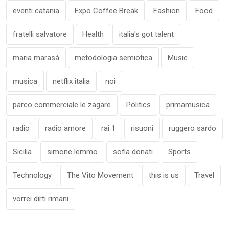
eventi catania
Expo Coffee Break
Fashion
Food
fratelli salvatore
Health
italia's got talent
maria marasà
metodologia semiotica
Music
musica
netflix italia
noi
parco commerciale le zagare
Politics
primamusica
radio
radio amore
rai 1
risuoni
ruggero sardo
Sicilia
simone lemmo
sofia donati
Sports
Technology
The Vito Movement
this is us
Travel
vorrei dirti rimani