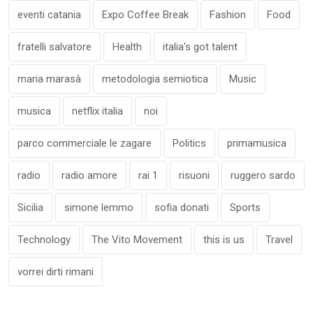
eventi catania
Expo Coffee Break
Fashion
Food
fratelli salvatore
Health
italia's got talent
maria marasà
metodologia semiotica
Music
musica
netflix italia
noi
parco commerciale le zagare
Politics
primamusica
radio
radio amore
rai 1
risuoni
ruggero sardo
Sicilia
simone lemmo
sofia donati
Sports
Technology
The Vito Movement
this is us
Travel
vorrei dirti rimani