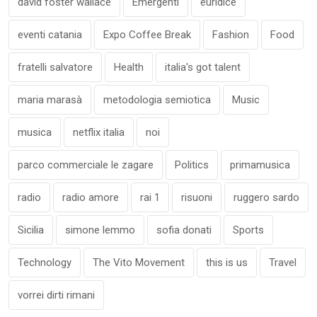
david foster wallace
Emergenti
euridice
eventi catania
Expo Coffee Break
Fashion
Food
fratelli salvatore
Health
italia's got talent
maria marasà
metodologia semiotica
Music
musica
netflix italia
noi
parco commerciale le zagare
Politics
primamusica
radio
radio amore
rai 1
risuoni
ruggero sardo
Sicilia
simone lemmo
sofia donati
Sports
Technology
The Vito Movement
this is us
Travel
vorrei dirti rimani