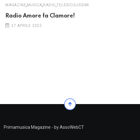
,
,
,
MAGAZINE
MUSICA
RADIO
TELESICULISSIMI
Radio Amore fa Clamore!
27 APRILE 2022
Primamusica Magazine - by AssoWebCT