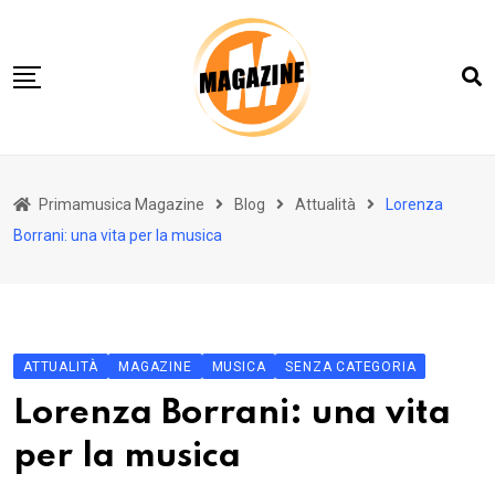
Skip
to
content
Home 01
Primamusica Magazine
Blog
Attualità
Lorenza
Blog
Borrani: una vita per la musica
Chi siamo
Contact
Contact Info
ATTUALITÀ
MAGAZINE
MUSICA
SENZA CATEGORIA
Lorenza Borrani: una vita
per la musica