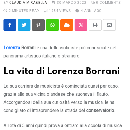
BY
CLAUDIA MIRABELLA
30 MARZO 2022
0
COMMENTS
2 MINUTES READ
1984
VIEWS
4 ANNI AGO
Pinterest
Whatsapp
Cloud
StumbleUpon
Print
Share
via
Email
Lorenza
Borrani
è una delle violiniste più conosciute nel
panorama artistico italiano e straniero.
La vita di Lorenza Borrani
La sua carriera da musicista è cominciata quasi per caso,
grazie alla sua vicina olandese che suonava il flauto.
Accorgendosi della sua curiosità verso la musica, le ha
consigliato di intraprendere la strada del
conservatorio
.
All’età di 5 anni quindi prova a entrare alla scuola di musica