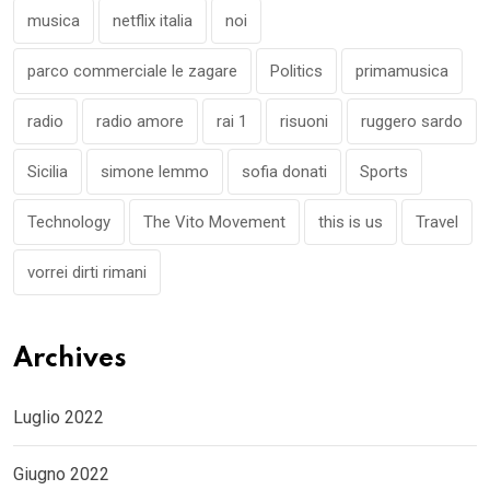
musica
netflix italia
noi
parco commerciale le zagare
Politics
primamusica
radio
radio amore
rai 1
risuoni
ruggero sardo
Sicilia
simone lemmo
sofia donati
Sports
Technology
The Vito Movement
this is us
Travel
vorrei dirti rimani
Archives
Luglio 2022
Giugno 2022