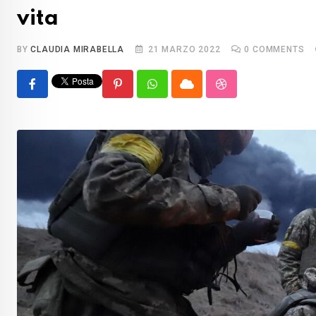
vita
BY
CLAUDIA MIRABELLA
21 MARZO 2022
0
COMMENTS
Pinterest
Whatsapp
Cloud
StumbleUpon