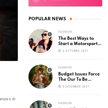
POPULAR NEWS
FASHION
The Best Ways to
Start a Motorsport
Rider Career
4 OTTOBRE 2021
FASHION
Budget Issues Force
The Our To Be
Cancelled
9 DICEMBRE 2021
tenza e di
FASHION