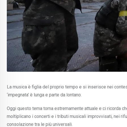
La musica è figlia del proprio tempo e si inserisce nei contest
‘impegnata’ è lunga e parte da lontano.
Oggi questo tema torna estremamente attuale e ci ricorda che
moltiplicano i concerti e i tributi musicali improvvisati, nei r
consolazione tra le più universali.