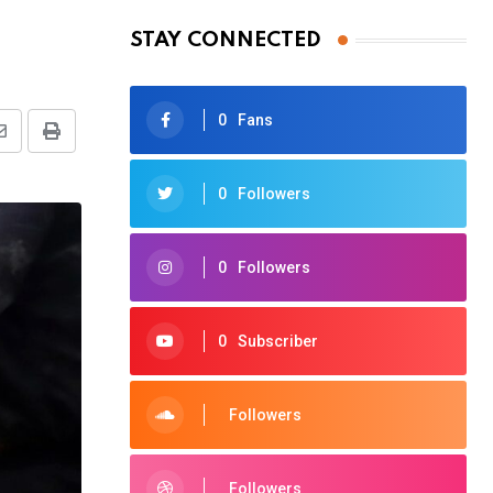
STAY CONNECTED
0
Fans
Share
Print
via
0
Followers
Email
0
Followers
0
Subscriber
Followers
Followers