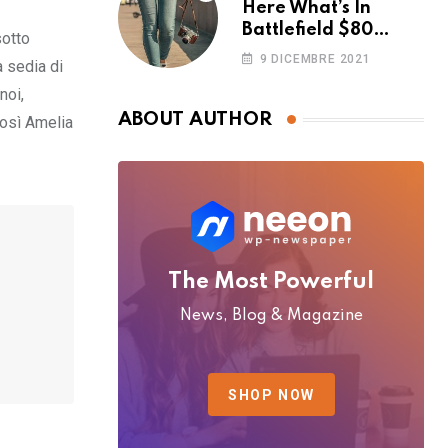
Here What’s In
Battlefield $80
sotto
Deluxe Edition
9 DICEMBRE 2021
a sedia di
Nmply dummy text
noi,
ABOUT AUTHOR
così Amelia
The Most Powerful
News, Blog & Magazine
SHOP NOW