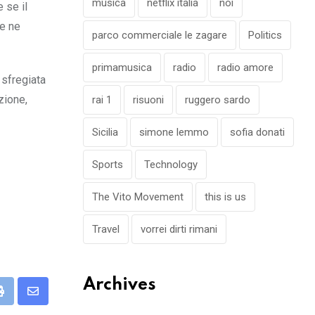
musica
netflix italia
noi
 se il
e ne
parco commerciale le zagare
Politics
primamusica
radio
radio amore
 sfregiata
zione,
rai 1
risuoni
ruggero sardo
Sicilia
simone lemmo
sofia donati
Sports
Technology
The Vito Movement
this is us
Travel
vorrei dirti rimani
Archives
eUpon
Print
Share