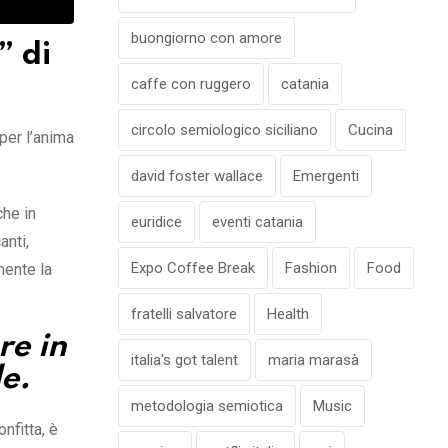
buongiorno con amore
” di
caffe con ruggero
catania
circolo semiologico siciliano
Cucina
 per l’anima
david foster wallace
Emergenti
che in
euridice
eventi catania
anti,
Expo Coffee Break
Fashion
Food
mente la
fratelli salvatore
Health
re in
italia's got talent
maria marasà
le.
metodologia semiotica
Music
nfitta, è