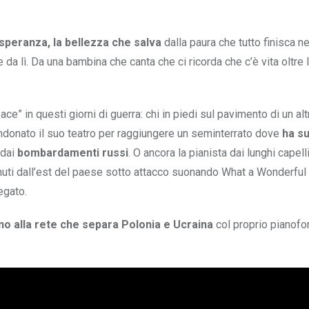
 speranza, la bellezza che salva
dalla paura che tutto finisca nel
da lì. Da una bambina che canta che ci ricorda che c’è vita oltre l’
ace” in questi giorni di guerra: chi in piedi sul pavimento di un alt
ndonato il suo teatro per raggiungere un seminterrato dove
ha su
 dai
bombardamenti russi
. O ancora la pianista dai lunghi capelli
nuti dall’est del paese sotto attacco suonando What a Wonderful
egato.
ino alla rete che separa Polonia e Ucraina
col proprio pianofo