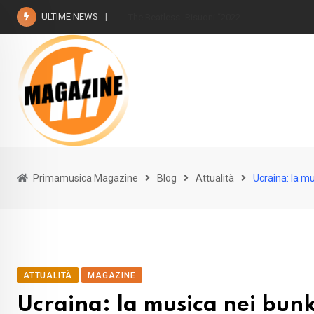
Skip
ULTIME NEWS
The Beatless- Risuoni “2022
to
content
Primamusica Magazine
Blog
Attualità
Ucraina: la mu
ATTUALITÀ
MAGAZINE
Ucraina: la musica nei bunk