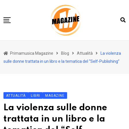
Skip
to
content
Home 01
Primamusica Magazine
Blog
Attualità
La violenza
Blog
sulle donne trattata in un libro e la tematica del “Self-Publishing”
Chi siamo
Contact
Contact Info
ATTUALITÀ
LIBRI
MAGAZINE
La violenza sulle donne
trattata in un libro e la