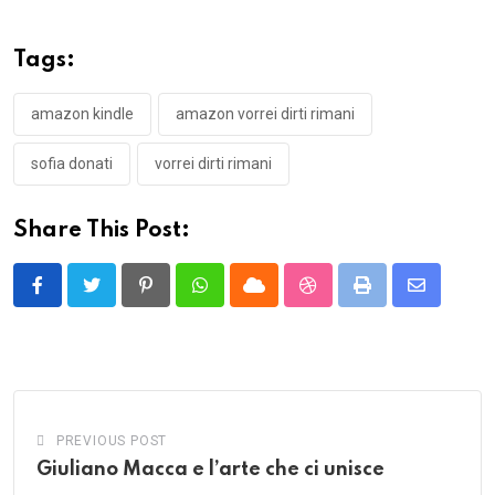
Tags:
amazon kindle
amazon vorrei dirti rimani
sofia donati
vorrei dirti rimani
Share This Post:
Pinterest
Whatsapp
Cloud
StumbleUpon
Print
Share
via
Email
PREVIOUS POST
Giuliano Macca e l’arte che ci unisce