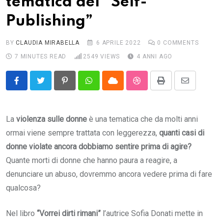
tematica del “Self-
Publishing”
BY
CLAUDIA MIRABELLA
6 APRILE 2022
0
COMMENTS
7 MINUTES READ
2549
VIEWS
4 ANNI AGO
Pinterest
Whatsapp
Cloud
StumbleUpon
Print
Share
via
Email
La
violenza sulle donne
è una tematica che da molti anni
ormai viene sempre trattata con leggerezza,
quanti casi di
donne violate ancora dobbiamo sentire prima di agire?
Quante morti di donne che hanno paura a reagire, a
denunciare un abuso, dovremmo ancora vedere prima di fare
qualcosa?
Nel libro
“Vorrei dirti rimani”
l’autrice Sofia Donati mette in