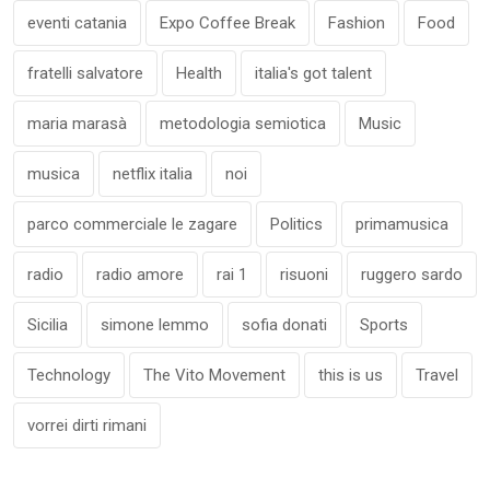
eventi catania
Expo Coffee Break
Fashion
Food
fratelli salvatore
Health
italia's got talent
maria marasà
metodologia semiotica
Music
musica
netflix italia
noi
parco commerciale le zagare
Politics
primamusica
radio
radio amore
rai 1
risuoni
ruggero sardo
Sicilia
simone lemmo
sofia donati
Sports
Technology
The Vito Movement
this is us
Travel
vorrei dirti rimani