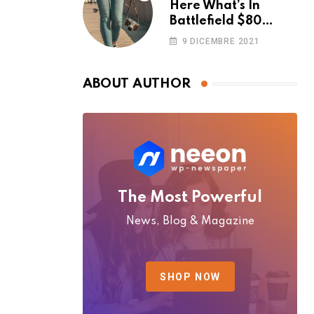
Here What’s In
Battlefield $80
Deluxe Edition
9 DICEMBRE 2021
Nmply dummy text
ABOUT AUTHOR
The Most Powerful
News, Blog & Magazine
SHOP NOW