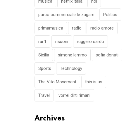
musica
netflix italia
noi
parco commerciale le zagare
Politics
primamusica
radio
radio amore
rai 1
risuoni
ruggero sardo
Sicilia
simone lemmo
sofia donati
Sports
Technology
The Vito Movement
this is us
Travel
vorrei dirti rimani
Archives