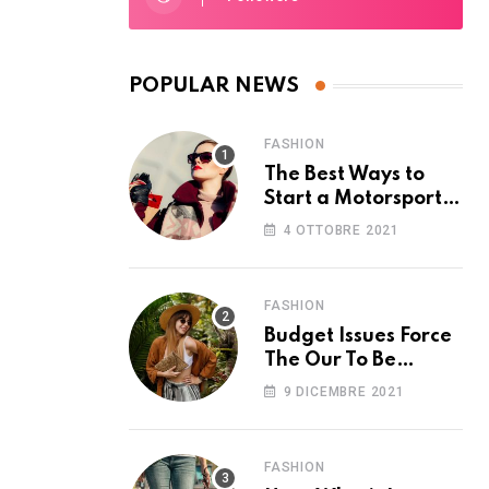
POPULAR NEWS
FASHION
The Best Ways to
Start a Motorsport
Rider Career
4 OTTOBRE 2021
FASHION
Budget Issues Force
The Our To Be
Cancelled
9 DICEMBRE 2021
FASHION