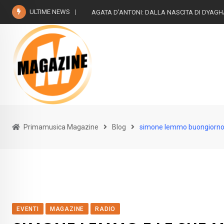
Skip
ULTIME NEWS
AGATA D’ANTONI: DALLA NASCITA DI DYAG
to
content
Primamusica Magazine
Blog
simone lemmo buongiorno
EVENTI
MAGAZINE
RADIO