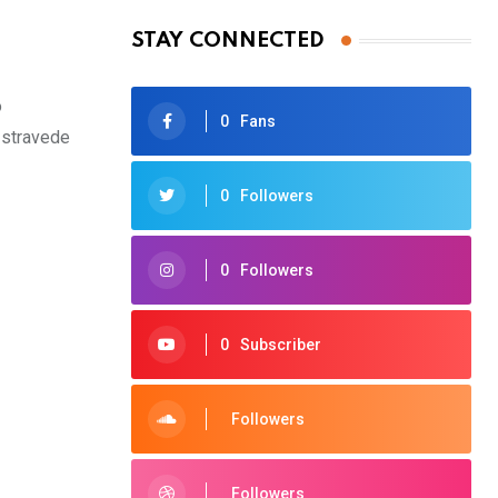
STAY CONNECTED
o
0
Fans
 stravede
0
Followers
0
Followers
0
Subscriber
Followers
Followers