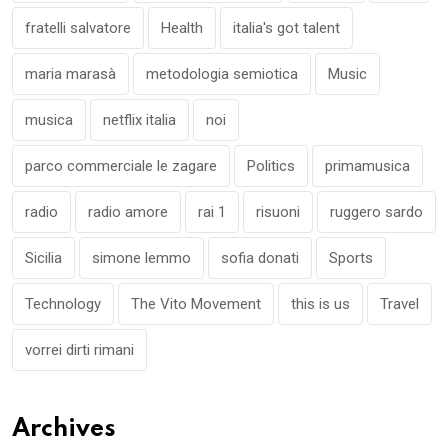
fratelli salvatore
Health
italia's got talent
maria marasà
metodologia semiotica
Music
musica
netflix italia
noi
parco commerciale le zagare
Politics
primamusica
radio
radio amore
rai 1
risuoni
ruggero sardo
Sicilia
simone lemmo
sofia donati
Sports
Technology
The Vito Movement
this is us
Travel
vorrei dirti rimani
Archives