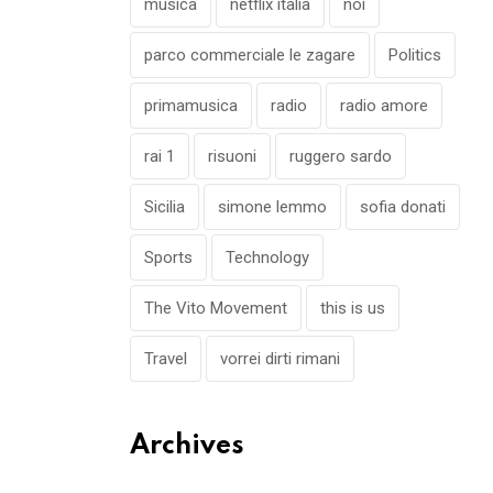
musica
netflix italia
noi
parco commerciale le zagare
Politics
primamusica
radio
radio amore
rai 1
risuoni
ruggero sardo
Sicilia
simone lemmo
sofia donati
Sports
Technology
The Vito Movement
this is us
Travel
vorrei dirti rimani
Archives