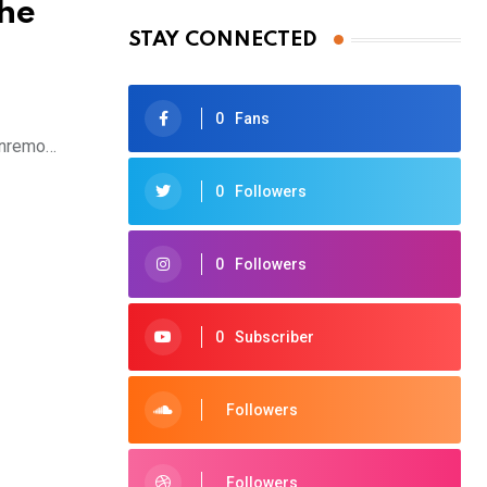
che
STAY CONNECTED
0
Fans
Sanremo…
0
Followers
0
Followers
0
Subscriber
Followers
Followers