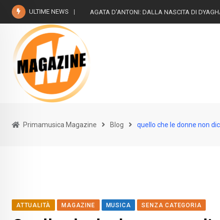
Skip
ULTIME NEWS
AGATA D’ANTONI: DALLA NASCITA DI DYAG
to
content
Primamusica Magazine
Blog
quello che le donne non di
ATTUALITÀ
MAGAZINE
MUSICA
SENZA CATEGORIA