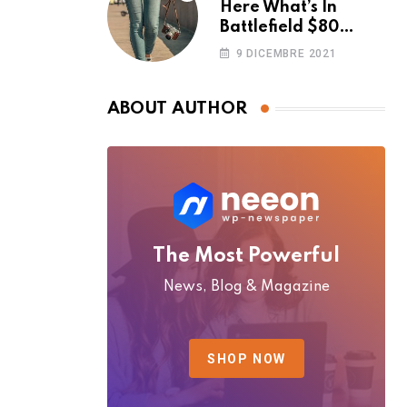
Here What’s In
Battlefield $80
Deluxe Edition
9 DICEMBRE 2021
Nmply dummy text
ABOUT AUTHOR
The Most Powerful
News, Blog & Magazine
SHOP NOW