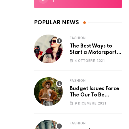
POPULAR NEWS
FASHION
The Best Ways to
Start a Motorsport
Rider Career
4 OTTOBRE 2021
FASHION
Budget Issues Force
The Our To Be
Cancelled
9 DICEMBRE 2021
FASHION