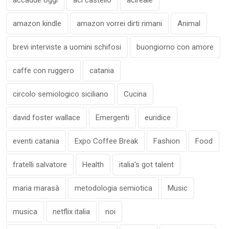
accadde oggi
aci castello
acireale
amazon kindle
amazon vorrei dirti rimani
Animal
brevi interviste a uomini schifosi
buongiorno con amore
caffe con ruggero
catania
circolo semiologico siciliano
Cucina
david foster wallace
Emergenti
euridice
eventi catania
Expo Coffee Break
Fashion
Food
fratelli salvatore
Health
italia's got talent
maria marasà
metodologia semiotica
Music
musica
netflix italia
noi