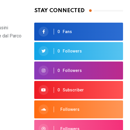
STAY CONNECTED
usini
0
Fans
e dal Parco
0
Followers
0
Followers
0
Subscriber
Followers
Followers