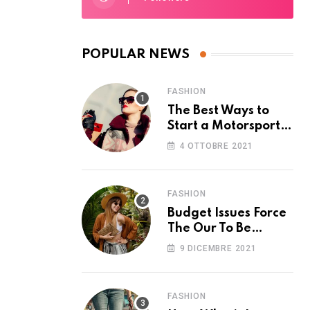
POPULAR NEWS
FASHION
The Best Ways to
Start a Motorsport
Rider Career
4 OTTOBRE 2021
FASHION
Budget Issues Force
The Our To Be
Cancelled
9 DICEMBRE 2021
FASHION