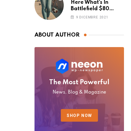
Here What’s In
Battlefield $80
Deluxe Edition
9 DICEMBRE 2021
Nmply dummy text
ABOUT AUTHOR
The Most Powerful
News, Blog & Magazine
SHOP NOW