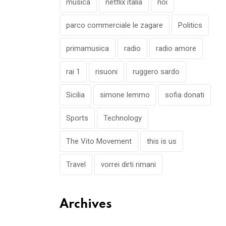
musica
netflix italia
noi
parco commerciale le zagare
Politics
primamusica
radio
radio amore
rai 1
risuoni
ruggero sardo
Sicilia
simone lemmo
sofia donati
Sports
Technology
The Vito Movement
this is us
Travel
vorrei dirti rimani
Archives