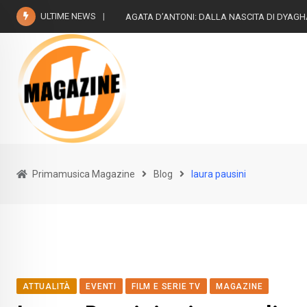
Skip
ULTIME NEWS
AGATA D’ANTONI: DALLA NASCITA DI DYAG
to
content
Primamusica Magazine
Blog
laura pausini
ATTUALITÀ
EVENTI
FILM E SERIE TV
MAGAZINE