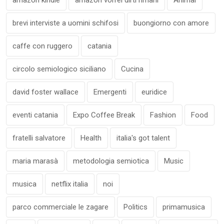
amazon kindle
amazon vorrei dirti rimani
Animal
brevi interviste a uomini schifosi
buongiorno con amore
caffe con ruggero
catania
circolo semiologico siciliano
Cucina
david foster wallace
Emergenti
euridice
eventi catania
Expo Coffee Break
Fashion
Food
fratelli salvatore
Health
italia's got talent
maria marasà
metodologia semiotica
Music
musica
netflix italia
noi
parco commerciale le zagare
Politics
primamusica