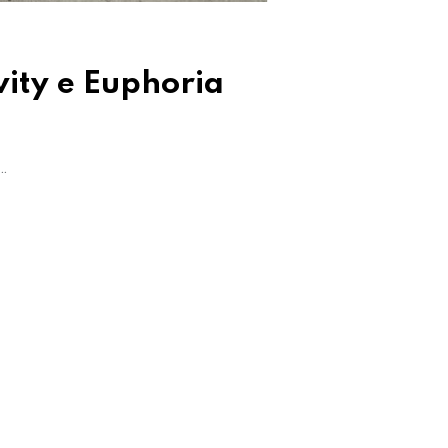
vity e Euphoria
y…