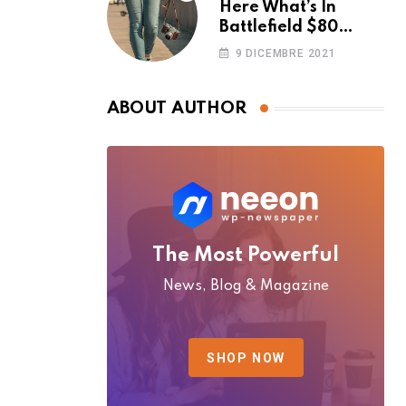
Here What’s In
Battlefield $80
Deluxe Edition
9 DICEMBRE 2021
Nmply dummy text
ABOUT AUTHOR
The Most Powerful
News, Blog & Magazine
SHOP NOW