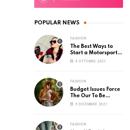
POPULAR NEWS
FASHION
The Best Ways to
Start a Motorsport
Rider Career
4 OTTOBRE 2021
FASHION
Budget Issues Force
The Our To Be
Cancelled
9 DICEMBRE 2021
FASHION