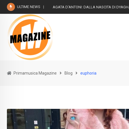
Skip
ULTIME NEWS
AGATA D’ANTONI: DALLA NASCITA DI DYAG
to
content
Primamusica Magazine
Blog
euphoria