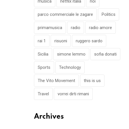
musica
netflix italia
noi
parco commerciale le zagare
Politics
primamusica
radio
radio amore
rai 1
risuoni
ruggero sardo
Sicilia
simone lemmo
sofia donati
Sports
Technology
The Vito Movement
this is us
Travel
vorrei dirti rimani
Archives