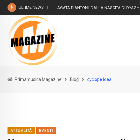
Skip
ULTIME NEWS
AGATA D’ANTONI: DALLA NASCITA DI DYAG
to
content
Primamusica Magazine
Blog
cyclope idea
ATTUALITÀ
EVENTI