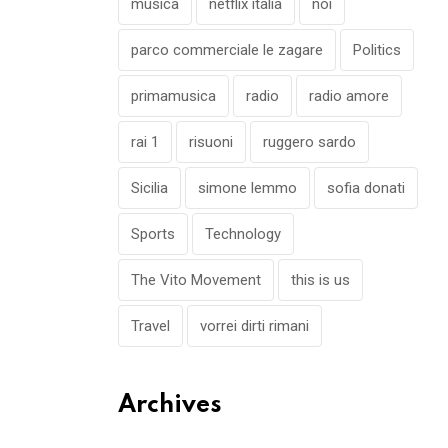
musica
netflix italia
noi
parco commerciale le zagare
Politics
primamusica
radio
radio amore
rai 1
risuoni
ruggero sardo
Sicilia
simone lemmo
sofia donati
Sports
Technology
The Vito Movement
this is us
Travel
vorrei dirti rimani
Archives