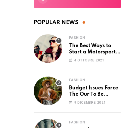
POPULAR NEWS
FASHION
The Best Ways to
Start a Motorsport
Rider Career
4 OTTOBRE 2021
FASHION
Budget Issues Force
The Our To Be
Cancelled
9 DICEMBRE 2021
FASHION