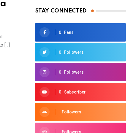
ea
STAY CONNECTED
0
Fans
il
o […]
0
Followers
0
Followers
0
Subscriber
Followers
Followers