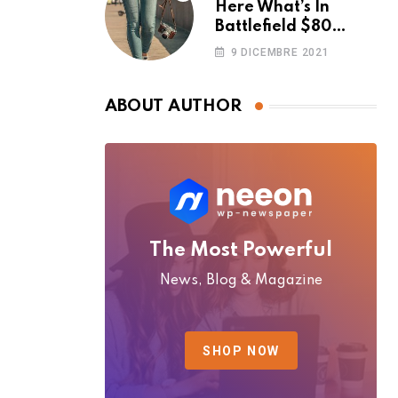
Here What’s In
Battlefield $80
Deluxe Edition
9 DICEMBRE 2021
Nmply dummy text
ABOUT AUTHOR
The Most Powerful
News, Blog & Magazine
SHOP NOW