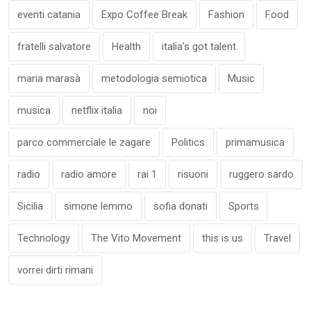
eventi catania
Expo Coffee Break
Fashion
Food
fratelli salvatore
Health
italia's got talent
maria marasà
metodologia semiotica
Music
musica
netflix italia
noi
parco commerciale le zagare
Politics
primamusica
radio
radio amore
rai 1
risuoni
ruggero sardo
Sicilia
simone lemmo
sofia donati
Sports
Technology
The Vito Movement
this is us
Travel
vorrei dirti rimani