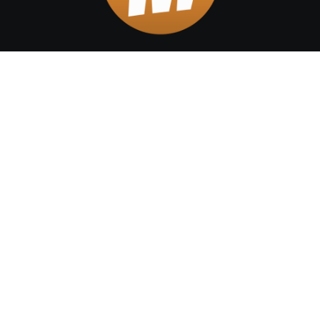
Home
Chi siamo
Categories
Author Details
Shop
Contact
Testata Telematica | Registrazione tribunale di Catania n.
01/2022 - Editore Cristina Di Prima - Capo redattore: Claudia
Mirabella © 2022 Primamusica Magazine. All Rights
Reserved by
AssoWebCT