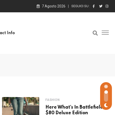
7 Agosto 2026
SEGUICI SU :
act Info
FASHION
Here What’s In Battlefield
$80 Deluxe Edition