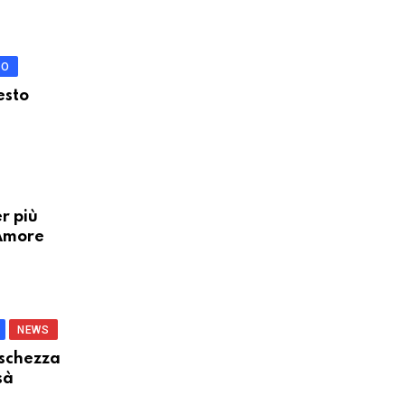
IO
esto
er più
 Amore
NEWS
eschezza
sà