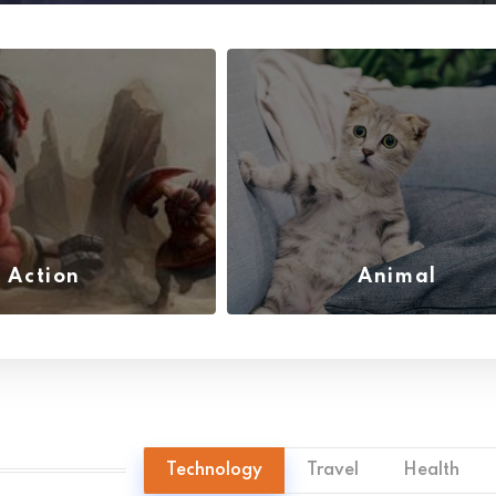
Action
Animal
(6)
(6)
Technology
Travel
Health