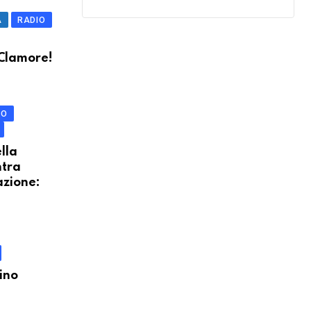
A
RADIO
Clamore!
IO
lla
ntra
tazione:
ino