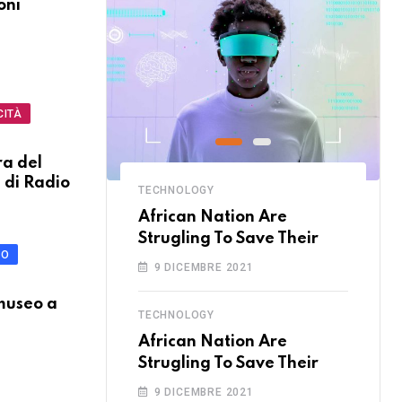
oni
CITÀ
ra del
 di Radio
TECHNOLOGY
re
African Nation Are
 Their
Strugling To Save Their
IO
9 DICEMBRE 2021
 museo a
TECHNOLOGY
African Nation Are
Strugling To Save Their
9 DICEMBRE 2021