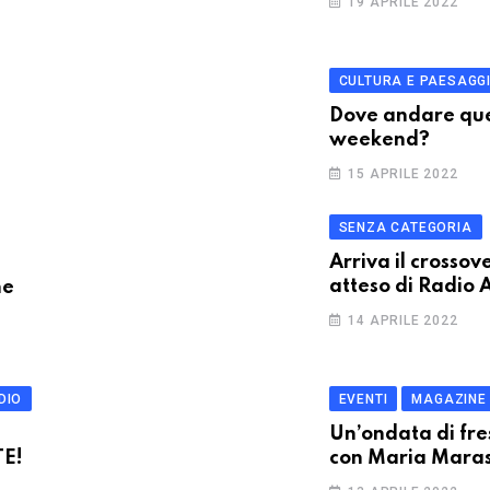
19 APRILE 2022
CULTURA E PAESAGG
Dove andare qu
weekend?
15 APRILE 2022
SENZA CATEGORIA
Arriva il crossov
atteso di Radio
he
14 APRILE 2022
DIO
EVENTI
MAGAZINE
E
Un’ondata di fr
TE!
con Maria Mara