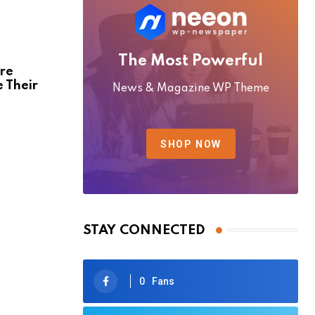
The Most Powerful
Are
e Their
News & Magazine WP Theme
SHOP NOW
STAY CONNECTED
0
Fans