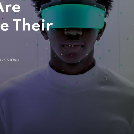
Are
e Their
976
VIEWS