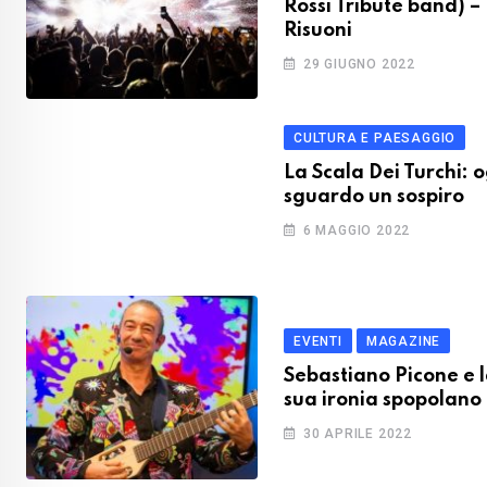
Rossi Tribute band) –
Risuoni
29 GIUGNO 2022
CULTURA E PAESAGGIO
La Scala Dei Turchi: 
sguardo un sospiro
6 MAGGIO 2022
EVENTI
MAGAZINE
Sebastiano Picone e 
sua ironia spopolano 
30 APRILE 2022