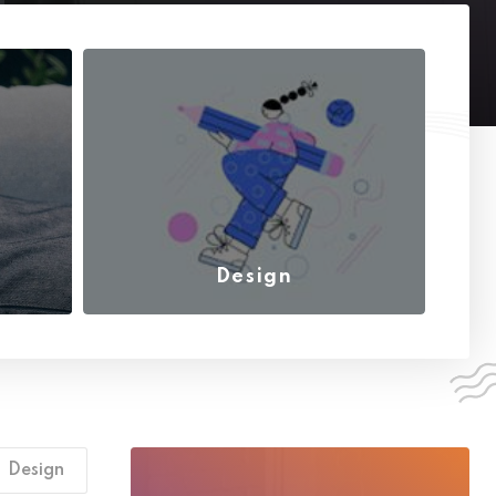
9 DICEMBRE 2021
TECHNOLOGY
African Nation Are
Strugling To
9 DICEMBRE 2021
TECHNOLOGY
Design
African Nation Are
Strugling To
4 OTTOBRE 2021
(6)
Design