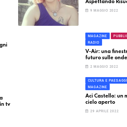
Aspettando Risu
9 MAGGIO 2022
MAGAZINE
PUBBLI
RADIO
ogni
V-Air: una finest
futuro sulle onde
TECHNOLOGY
2 MAGGIO 2022
African Nation A
Strugling To Save
CULTURA E PAESAGG
4 OTTOBRE 2021
MAGAZINE
Aci Castello: un
la
cielo aperto
in tv
29 APRILE 2022